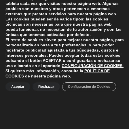
tableta cada vez que visitas nuestra página web. Algunas
realizados en los talleres municipales de Costura y
cookies son nuestras y otras pertenecen a empresas
Cuero. La exposición se podrá…
externas que prestan servicios para nuestra página web.
Las cookies pueden ser de varios tipos: las cookies
técnicas son necesarias para que nuestra página web
pueda funcionar, no necesitan de tu autorización y son las
únicas que tenemos activadas por defecto.
El resto de cookies sirven para mejorar nuestra página, para
personalizarla en base a tus preferencias, o para poder
mostrarte publicidad ajustada a tus búsquedas, gustos e
intereses personales. Puedes aceptar todas estas cookies
ayuntamiento de polanco
AYUNTAMIENTO DE POLANCO
pulsando el botón
ACEPTAR
o configurarlas o rechazar su
uso clicando en el apartado
CONFIGURACIÓN DE COOKIES
.
Ayuntamiento de Polanco. La iglesia R-29 39313 Polanco
Si quieres más información, consulta la
POLÍTICA DE
Cantabria.
+34 942 82 42 00
+34 942 82 49 75
COOKIES
de nuestra página web.
info@aytopolanco.org
Compromiso con la Protección de Datos Personales
-
Política de
Aceptar
Rechazar
Configuración de Cookies
Cookies
-
Política de Privacidad
-
Declaracion de Accesibilidad
Facebook
Twitter
YouTube