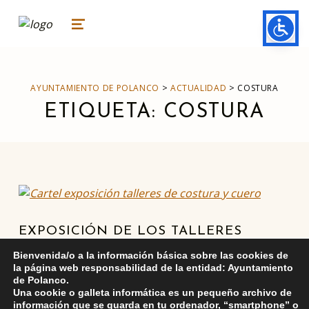
ayuntamiento de polanco
AYUNTAMIENTO DE POLANCO
MENU
>
>
AYUNTAMIENTO DE POLANCO
ACTUALIDAD
COSTURA
ETIQUETA:
COSTURA
EXPOSICIÓN DE LOS TALLERES
MUNICIPALES DE COSTURA Y CUERO
Bienvenida/o a la información básica sobre las cookies de
la página web responsabilidad de la entidad: Ayuntamiento
El próximo 2 de junio a las 18:30 horas se
de Polanco.
inaugurará en la Casa de Cultura Anthony Clarke (Bº
Una cookie o galleta informática es un pequeño archivo de
información que se guarda en tu ordenador, “smartphone” o
La Iglesia K-2), la exposición de los trabajos