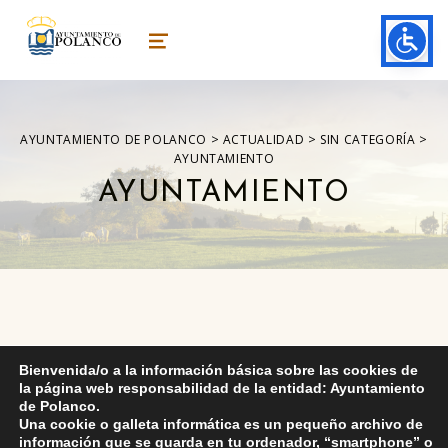
ayuntamiento de polanco
AYUNTAMIENTO DE POLANCO
MENU
>
>
>
AYUNTAMIENTO DE POLANCO
ACTUALIDAD
SIN CATEGORÍA
AYUNTAMIENTO
AYUNTAMIENTO
Bienvenida/o a la información básica sobre las cookies de
Skip back to main navigation
DEJA UNA RESPUESTA
la página web responsabilidad de la entidad: Ayuntamiento
de Polanco.
Una cookie o galleta informática es un pequeño archivo de
Lo siento, debes estar
conectado
para publicar un
información que se guarda en tu ordenador, “smartphone” o