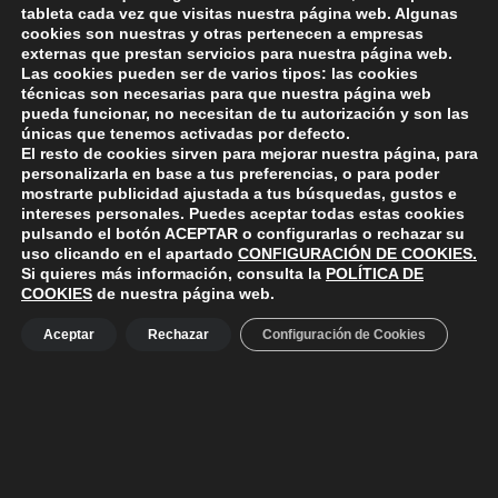
tableta cada vez que visitas nuestra página web. Algunas
comentario.
cookies son nuestras y otras pertenecen a empresas
externas que prestan servicios para nuestra página web.
Las cookies pueden ser de varios tipos: las cookies
técnicas son necesarias para que nuestra página web
pueda funcionar, no necesitan de tu autorización y son las
únicas que tenemos activadas por defecto.
El resto de cookies sirven para mejorar nuestra página, para
personalizarla en base a tus preferencias, o para poder
mostrarte publicidad ajustada a tus búsquedas, gustos e
intereses personales. Puedes aceptar todas estas cookies
ayuntamiento de polanco
AYUNTAMIENTO DE POLANCO
pulsando el botón
ACEPTAR
o configurarlas o rechazar su
uso clicando en el apartado
CONFIGURACIÓN DE COOKIES
.
Si quieres más información, consulta la
POLÍTICA DE
COOKIES
de nuestra página web.
Ayuntamiento de Polanco. La iglesia R-29 39313 Polanco
Cantabria.
+34 942 82 42 00
+34 942 82 49 75
Aceptar
Rechazar
Configuración de Cookies
info@aytopolanco.org
Compromiso con la Protección de Datos Personales
-
Política de
Cookies
-
Política de Privacidad
-
Declaracion de Accesibilidad
Facebook
Twitter
YouTube