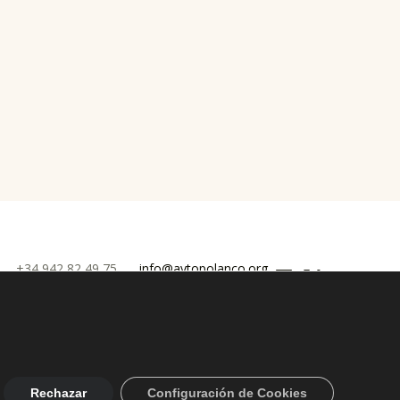
Facebook
Twitter
YouTube
0
+34 942 82 49 75
info@aytopolanco.org
 Privacidad
-
Declaracion de Accesibilidad
Rechazar
Configuración de Cookies