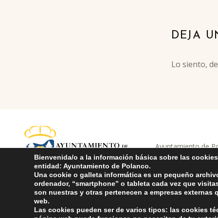
Skip back to main navigation
DEJA U
Lo siento, d
Ayuntamiento de Pol
ayuntamiento de pola
AYUNTAMIENTO DE POLANCO
Compromiso con 
Bienvenida/o a la información básica sobre las cookies
entidad: Ayuntamiento de Polanco.
Una cookie o galleta informática es un pequeño archiv
ordenador, “smartphone” o tableta cada vez que visit
son nuestras y otras pertenecen a empresas externas q
web.
Las cookies pueden ser de varios tipos: las cookies t