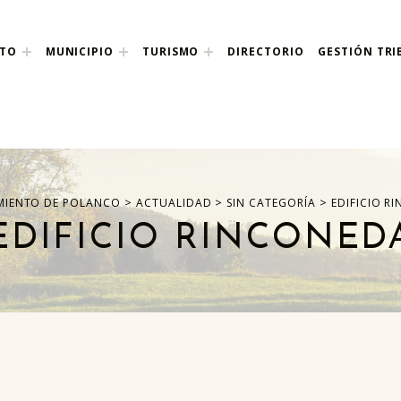
NTO
MUNICIPIO
TURISMO
DIRECTORIO
GESTIÓN TRI
nco
>
>
>
IENTO DE POLANCO
ACTUALIDAD
SIN CATEGORÍA
EDIFICIO R
EDIFICIO RINCONED