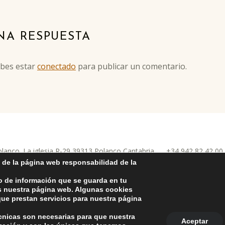
NA RESPUESTA
ebes estar
conectado
para publicar un comentario.
anco. La iglesia R-29 39313 Polanco Cantabria.
+34 942 82 42 0
nco
la Protección de Datos Personales
-
Política de Cookies
-
Política de
 de la página web responsabilidad de la
o de información que se guarda en tu
as nuestra página web. Algunas cookies
ue prestan servicios para nuestra página
écnicas son necesarias para que nuestra
Aceptar