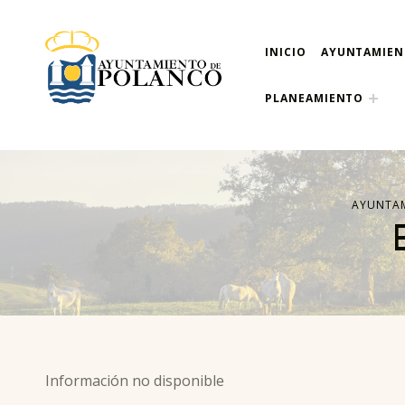
INICIO
AYUNTAMIE
ayuntamiento de pola
AYUNTAMIENTO DE POLANCO
PLANEAMIENTO
AYUNTAM
Información no disponible