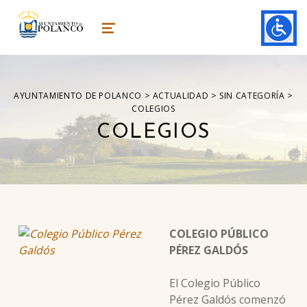
ayuntamiento de polanco
AYUNTAMIENTO DE POLANCO
MENU
>
>
>
AYUNTAMIENTO DE POLANCO
ACTUALIDAD
SIN CATEGORÍA
COLEGIOS
COLEGIOS
COLEGIO PÚBLICO
PÉREZ GALDÓS
El Colegio Público
Pérez Galdós comenzó