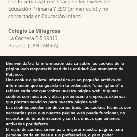
con Enseñanza Concertada en los niveles de
Educación Primaria Y ESO (primer ciclo) y no
concertada en Educación Infantil.
Colegio La Milagrosa
La Cochera E-5 39313
Polanco (CANTABRIA)
Bienvenida/o a la información básica sobre las cookies de la
página web responsabilidad de la entidad: Ayuntamiento de
Skip back to main navigation
Polanco.
DEJA UNA RESPUESTA
Una cookie o galleta informática es un pequeño archivo de
información que se guarda en tu ordenador, “smartphone” o
Lo siento, debes estar
conectado
para publicar un
tableta cada vez que visitas nuestra página web. Algunas
cookies son nuestras y otras pertenecen a empresas externas
comentario.
que prestan servicios para nuestra página web.
Las cookies pueden ser de varios tipos: las cookies técnicas son
necesarias para que nuestra página web pueda funcionar, no
necesitan de tu autorización y son las únicas que tenemos
activadas por defecto.
El resto de cookies sirven para mejorar nuestra página, para
personalizarla en base a tus preferencias, o para poder