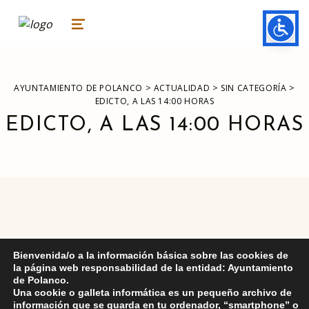
ayuntamiento de polanco
AYUNTAMIENTO DE POLANCO
MENU
>
>
>
AYUNTAMIENTO DE POLANCO
ACTUALIDAD
SIN CATEGORÍA
EDICTO, A LAS 14:00 HORAS
EDICTO, A LAS 14:00 HORAS
Skip back to main navigation
Bienvenida/o a la información básica sobre las cookies de
DEJA UNA RESPUESTA
la página web responsabilidad de la entidad: Ayuntamiento
de Polanco.
Una cookie o galleta informática es un pequeño archivo de
Lo siento, debes estar
conectado
para publicar un
información que se guarda en tu ordenador, “smartphone” o