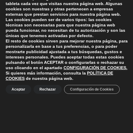
comentario.
tableta cada vez que visitas nuestra página web. Algunas
cookies son nuestras y otras pertenecen a empresas
externas que prestan servicios para nuestra página web.
Las cookies pueden ser de varios tipos: las cookies
técnicas son necesarias para que nuestra página web
pueda funcionar, no necesitan de tu autorización y son las
únicas que tenemos activadas por defecto.
El resto de cookies sirven para mejorar nuestra página, para
ayuntamiento de polanco
AYUNTAMIENTO DE POLANCO
personalizarla en base a tus preferencias, o para poder
mostrarte publicidad ajustada a tus búsquedas, gustos e
Ayuntamiento de Polanco. La iglesia R-29 39313 Polanco
intereses personales. Puedes aceptar todas estas cookies
Cantabria.
+34 942 82 42 00
+34 942 82 49 75
pulsando el botón
ACEPTAR
o configurarlas o rechazar su
info@aytopolanco.org
uso clicando en el apartado
CONFIGURACIÓN DE COOKIES
.
Compromiso con la Protección de Datos Personales
-
Política de
Si quieres más información, consulta la
POLÍTICA DE
Cookies
-
Política de Privacidad
-
Declaracion de Accesibilidad
COOKIES
de nuestra página web.
Facebook
Twitter
YouTube
Aceptar
Rechazar
Configuración de Cookies