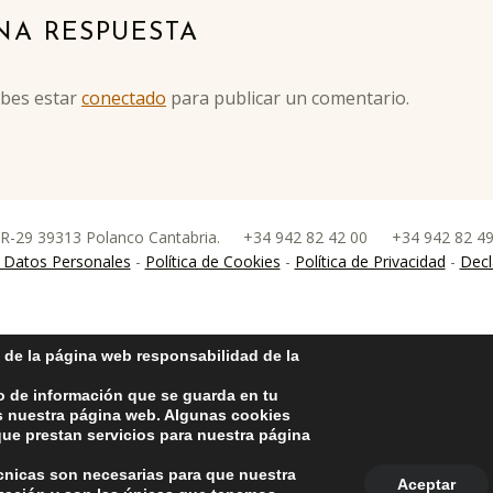
NA RESPUESTA
ebes estar
conectado
para publicar un comentario.
 R-29 39313 Polanco Cantabria.
+34 942 82 42 00
+34 942 82 4
nco
 Datos Personales
-
Política de Cookies
-
Política de Privacidad
-
Decl
 de la página web responsabilidad de la
o de información que se guarda en tu
as nuestra página web. Algunas cookies
ue prestan servicios para nuestra página
écnicas son necesarias para que nuestra
Aceptar