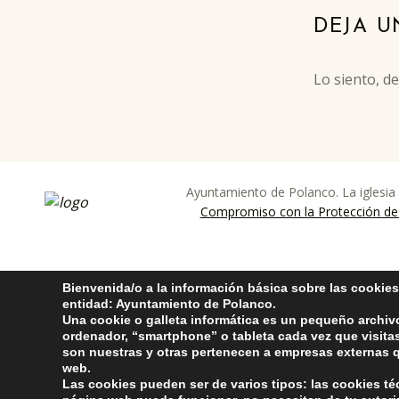
Skip back to main navigation
DEJA U
Lo siento, d
Ayuntamiento de Polanco. La iglesia
ayuntamiento de pola
AYUNTAMIENTO DE POLANCO
Compromiso con la Protección de
Bienvenida/o a la información básica sobre las cookies
entidad: Ayuntamiento de Polanco.
Una cookie o galleta informática es un pequeño archiv
ordenador, “smartphone” o tableta cada vez que visit
son nuestras y otras pertenecen a empresas externas q
web.
Las cookies pueden ser de varios tipos: las cookies t