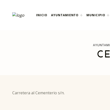
ayuntamiento de pola
INICIO
AYUNTAMIENTO
MUNICIPIO
AYUNTAMIENTO DE POLANCO
AYUNTAMI
C
Carretera al Cementerio s/n.