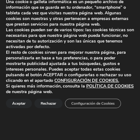
Una cookie o galleta informática es un pequeño archivo de
información que se guarda en tu ordenador, “smartphone” o
Lo siento, debes estar
conectado
para publicar un
tableta cada vez que visitas nuestra página web. Algunas
cookies son nuestras y otras pertenecen a empresas externas
comentario.
que prestan servicios para nuestra página web.
Las cookies pueden ser de varios tipos: las cookies técnicas son
necesarias para que nuestra página web pueda funcionar, no
necesitan de tu autorización y son las únicas que tenemos
activadas por defecto.
El resto de cookies sirven para mejorar nuestra página, para
personalizarla en base a tus preferencias, o para poder
mostrarte publicidad ajustada a tus búsquedas, gustos e
intereses personales. Puedes aceptar todas estas cookies
pulsando el botón
ACEPTAR
o configurarlas o rechazar su uso
ayuntamiento de polanco
AYUNTAMIENTO DE POLANCO
clicando en el apartado
CONFIGURACIÓN DE COOKIES
.
Si quieres más información, consulta la
POLÍTICA DE COOKIES
de nuestra página web.
Ayuntamiento de Polanco. La iglesia R-29 39313 Polanco
Aceptar
Rechazar
Configuración de Cookies
Cantabria.
+34 942 82 42 00
+34 942 82 49 75
info@aytopolanco.org
Compromiso con la Protección de Datos Personales
-
Política de
Cookies
-
Política de Privacidad
-
Declaracion de Accesibilidad
Facebook
Twitter
YouTube