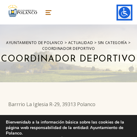
ayuntamiento de polanco
AYUNTAMIENTO DE POLANCO
MENU
>
>
>
AYUNTAMIENTO DE POLANCO
ACTUALIDAD
SIN CATEGORÍA
COORDINADOR DEPORTIVO
COORDINADOR DEPORTIVO
Barrrio La Iglesia R-29, 39313 Polanco
Bienvenida/o a la información básica sobre las cookies de la
página web responsabilidad de la entidad: Ayuntamiento de
Skip back to main navigation
Polanco.
DEJA UNA RESPUESTA