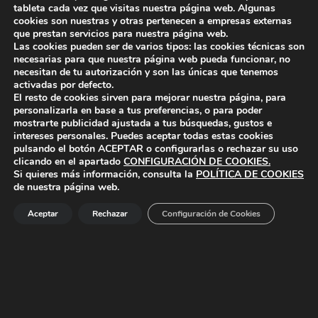
tableta cada vez que visitas nuestra página web. Algunas
Lo siento, debes estar
conectado
para publicar un
cookies son nuestras y otras pertenecen a empresas externas
que prestan servicios para nuestra página web.
comentario.
Las cookies pueden ser de varios tipos: las cookies técnicas son
necesarias para que nuestra página web pueda funcionar, no
necesitan de tu autorización y son las únicas que tenemos
activadas por defecto.
El resto de cookies sirven para mejorar nuestra página, para
personalizarla en base a tus preferencias, o para poder
mostrarte publicidad ajustada a tus búsquedas, gustos e
ayuntamiento de polanco
intereses personales. Puedes aceptar todas estas cookies
AYUNTAMIENTO DE POLANCO
pulsando el botón
ACEPTAR
o configurarlas o rechazar su uso
clicando en el apartado
CONFIGURACIÓN DE COOKIES
.
Ayuntamiento de Polanco. La iglesia R-29 39313 Polanco
Si quieres más información, consulta la
POLÍTICA DE COOKIES
Cantabria.
+34 942 82 42 00
+34 942 82 49 75
de nuestra página web.
info@aytopolanco.org
Compromiso con la Protección de Datos Personales
-
Política de
Cookies
-
Política de Privacidad
-
Declaracion de Accesibilidad
Aceptar
Rechazar
Configuración de Cookies
Facebook
Twitter
YouTube