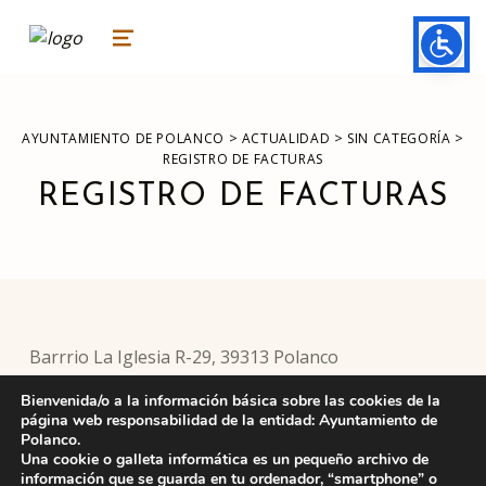
ayuntamiento de polanco
AYUNTAMIENTO DE POLANCO
MENU
>
>
>
AYUNTAMIENTO DE POLANCO
ACTUALIDAD
SIN CATEGORÍA
REGISTRO DE FACTURAS
REGISTRO DE FACTURAS
Barrrio La Iglesia R-29, 39313 Polanco
Bienvenida/o a la información básica sobre las cookies de la
página web responsabilidad de la entidad: Ayuntamiento de
Polanco.
Skip back to main navigation
Una cookie o galleta informática es un pequeño archivo de
DEJA UNA RESPUESTA
información que se guarda en tu ordenador, “smartphone” o