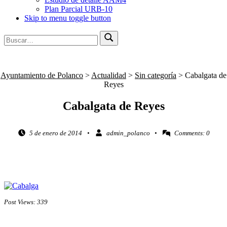
Plan Parcial URB-10
Skip to menu toggle button
Búsqueda
Buscar
para:
Ayuntamiento de Polanco
>
Actualidad
>
Sin categoría
>
Cabalgata de
Reyes
Cabalgata de Reyes
Posted on:
Written by:
5 de enero de 2014
admin_polanco
Comments:
0
Post Views:
339