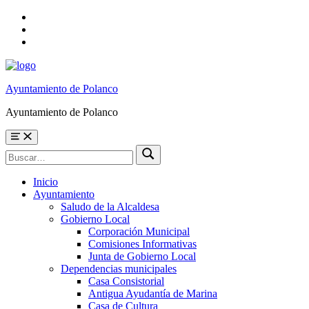
Skip
to
Skip
main
to
Skip
navigation
main
to
content
footer
Ayuntamiento de Polanco
Ayuntamiento de Polanco
Menu
Búsqueda
Buscar
para:
Inicio
Ayuntamiento
Saludo de la Alcaldesa
Gobierno Local
Corporación Municipal
Comisiones Informativas
Junta de Gobierno Local
Dependencias municipales
Casa Consistorial
Antigua Ayudantía de Marina
Casa de Cultura