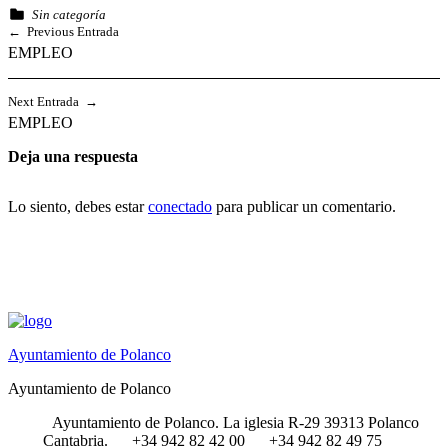
Categorized in:
Sin categoría
Skip
Navegación
Previous Entrada
back
EMPLEO
de
to
main
entradas
Next Entrada
navigation
EMPLEO
Deja una respuesta
Lo siento, debes estar
conectado
para publicar un comentario.
Ayuntamiento de Polanco
Ayuntamiento de Polanco
Ayuntamiento de Polanco. La iglesia R-29 39313 Polanco
Cantabria.
+34 942 82 42 00
+34 942 82 49 75