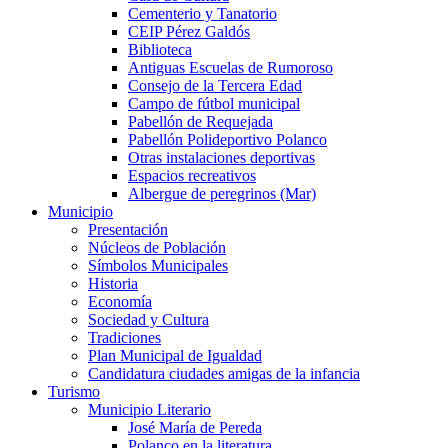
Cementerio y Tanatorio
CEIP Pérez Galdós
Biblioteca
Antiguas Escuelas de Rumoroso
Consejo de la Tercera Edad
Campo de fútbol municipal
Pabellón de Requejada
Pabellón Polideportivo Polanco
Otras instalaciones deportivas
Espacios recreativos
Albergue de peregrinos (Mar)
Municipio
Presentación
Núcleos de Población
Símbolos Municipales
Historia
Economía
Sociedad y Cultura
Tradiciones
Plan Municipal de Igualdad
Candidatura ciudades amigas de la infancia
Turismo
Municipio Literario
José María de Pereda
Polanco en la literatura