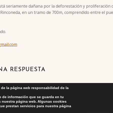
stá seriamente dañana por la deforestación y proliferación 
Rinconeda, en un tramo de 700m, comprendido entre el puen
ado.
gmail.com
NA RESPUESTA
ebes estar
conectado
para publicar un comentario.
 de la página web responsabilidad de la
o de información que se guarda en tu
as nuestra página web. Algunas cookies
ue prestan servicios para nuestra página