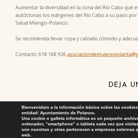
Aumentar la diversidad en la zona del Río Cabo que e
autóctonas los márgenes del Río Cabo a su paso por 
Salud Miengo-Polanco.
Se recomienda llevar ropa y calzado cómodo y adecu
Contacto: 618 168 926
asociaciondemujeresjolanta@
Skip back to main navigation
DEJA U
Lo siento, d
Bienvenida/o a la información básica sobre las cookies
entidad: Ayuntamiento de Polanco.
Una cookie o galleta informática es un pequeño archiv
ordenador, “smartphone” o tableta cada vez que visit
son nuestras y otras pertenecen a empresas externas q
web.