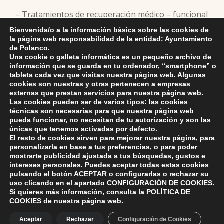
– Tratamientos de recuperación médico – funcional
para personas con discapacidad.
Bienvenida/o a la información básica sobre las cookies de
la página web responsabilidad de la entidad: Ayuntamiento
de Polanco.
Una cookie o galleta informática es un pequeño archivo de
información que se guarda en tu ordenador, “smartphone” o
tableta cada vez que visitas nuestra página web. Algunas
cookies son nuestras y otras pertenecen a empresas
Skip back to main navigation
externas que prestan servicios para nuestra página web.
DEJA UNA RESPUESTA
Las cookies pueden ser de varios tipos: las cookies
técnicas son necesarias para que nuestra página web
pueda funcionar, no necesitan de tu autorización y son las
Lo siento, debes estar
conectado
para publicar un
únicas que tenemos activadas por defecto.
comentario.
El resto de cookies sirven para mejorar nuestra página, para
personalizarla en base a tus preferencias, o para poder
mostrarte publicidad ajustada a tus búsquedas, gustos e
intereses personales. Puedes aceptar todas estas cookies
pulsando el botón
ACEPTAR
o configurarlas o rechazar su
uso clicando en el apartado
CONFIGURACIÓN DE COOKIES
.
Si quieres más información, consulta la
POLÍTICA DE
COOKIES
de nuestra página web.
ayuntamiento de polanco
AYUNTAMIENTO DE POLANCO
Aceptar
Rechazar
Configuración de Cookies