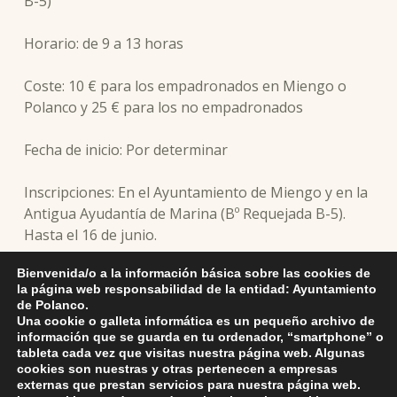
B-5)
Horario: de 9 a 13 horas
Coste: 10 € para los empadronados en Miengo o
Polanco y 25 € para los no empadronados
Fecha de inicio: Por determinar
Inscripciones: En el Ayuntamiento de Miengo y en la
Antigua Ayudantía de Marina (Bº Requejada B-5).
Hasta el 16 de junio.
Bienvenida/o a la información básica sobre las cookies de
la página web responsabilidad de la entidad: Ayuntamiento
de Polanco.
Skip back to main navigation
DEJA UNA RESPUESTA
Una cookie o galleta informática es un pequeño archivo de
información que se guarda en tu ordenador, “smartphone” o
tableta cada vez que visitas nuestra página web. Algunas
Lo siento, debes estar
conectado
para publicar un
cookies son nuestras y otras pertenecen a empresas
externas que prestan servicios para nuestra página web.
comentario.