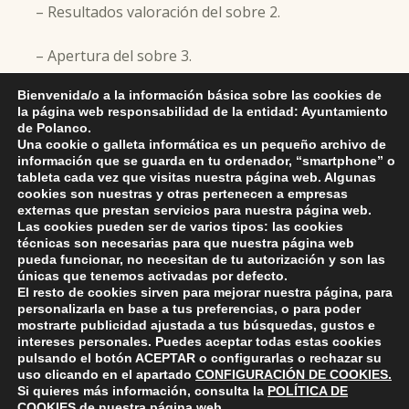
– Resultados valoración del sobre 2.
– Apertura del sobre 3.
Bienvenida/o a la información básica sobre las cookies de
la página web responsabilidad de la entidad: Ayuntamiento
de Polanco.
Skip back to main navigation
DEJA UNA RESPUESTA
Una cookie o galleta informática es un pequeño archivo de
información que se guarda en tu ordenador, “smartphone” o
tableta cada vez que visitas nuestra página web. Algunas
Lo siento, debes estar
conectado
para publicar un
cookies son nuestras y otras pertenecen a empresas
externas que prestan servicios para nuestra página web.
comentario.
Las cookies pueden ser de varios tipos: las cookies
técnicas son necesarias para que nuestra página web
pueda funcionar, no necesitan de tu autorización y son las
únicas que tenemos activadas por defecto.
El resto de cookies sirven para mejorar nuestra página, para
personalizarla en base a tus preferencias, o para poder
mostrarte publicidad ajustada a tus búsquedas, gustos e
intereses personales. Puedes aceptar todas estas cookies
pulsando el botón
ACEPTAR
o configurarlas o rechazar su
ayuntamiento de polanco
uso clicando en el apartado
CONFIGURACIÓN DE COOKIES
.
AYUNTAMIENTO DE POLANCO
Si quieres más información, consulta la
POLÍTICA DE
COOKIES
de nuestra página web.