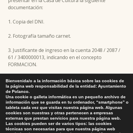
presentar en la Casa de Cultura la siguiente
documentación:
1. Copia del DNI.
2. Fotografía tamaño carnet.
3. Justificante de ingreso en la cuenta 2048 / 2087 /
61 / 3400000013, indicando en el concepto
FORMACION.
Algunos de los cursos ofertados en su día no se
Bienvenida/o a la información básica sobre las cookies de
llevarán a cabo por no cumplir los ratios
la página web responsabilidad de la entidad: Ayuntamiento
de Polanco.
establecidos en las bases de la convocatoria.
Una cookie o galleta informática es un pequeño archivo de
información que se guarda en tu ordenador, “smartphone” o
tableta cada vez que visitas nuestra página web. Algunas
cookies son nuestras y otras pertenecen a empresas
Skip back to main navigation
externas que prestan servicios para nuestra página web.
DEJA UNA RESPUESTA
Las cookies pueden ser de varios tipos: las cookies
técnicas son necesarias para que nuestra página web