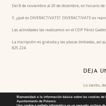
Del 8 de noviembre al 20 de diciembre, en horario 
Y, ¿qué es DIVERACTIVATE?. DIVERACTIVATE es repost
Las actividades las realizamos en el CEIP Pérez Galdó
La inscripción es gratuita y las plazas limitadas, as
825 224.
Skip back to main navigation
DEJA U
Lo siento, d
Bienvenida/o a la información básica sobre las cookies de 
Ayuntamiento de Polanco.
Una cookie o galleta informática es un pequeño archivo de