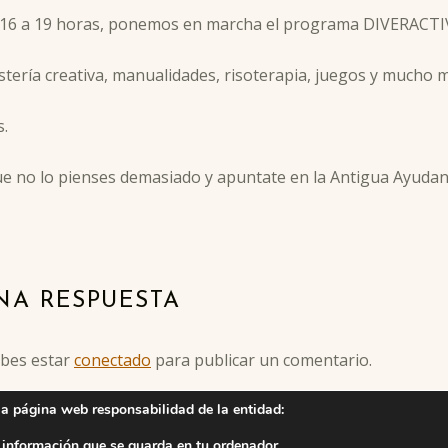
de 16 a 19 horas, ponemos en marcha el programa DIVERACT
ería creativa, manualidades, risoterapia, juegos y mucho m
s.
í que no lo pienses demasiado y apuntate en la Antigua Ayuda
NA RESPUESTA
ebes estar
conectado
para publicar un comentario.
la página web responsabilidad de la entidad:
 información que se guarda en tu ordenador,