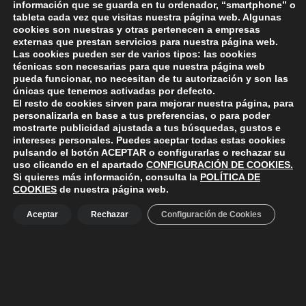
información que se guarda en tu ordenador, “smartphone” o
tableta cada vez que visitas nuestra página web. Algunas
cookies son nuestras y otras pertenecen a empresas
Skip back to main navigation
DEJA UNA RESPUESTA
externas que prestan servicios para nuestra página web.
Las cookies pueden ser de varios tipos: las cookies
técnicas son necesarias para que nuestra página web
Lo siento, debes estar
conectado
para publicar un
pueda funcionar, no necesitan de tu autorización y son las
comentario.
únicas que tenemos activadas por defecto.
El resto de cookies sirven para mejorar nuestra página, para
personalizarla en base a tus preferencias, o para poder
mostrarte publicidad ajustada a tus búsquedas, gustos e
intereses personales. Puedes aceptar todas estas cookies
pulsando el botón
ACEPTAR
o configurarlas o rechazar su
uso clicando en el apartado
CONFIGURACIÓN DE COOKIES
.
Si quieres más información, consulta la
POLÍTICA DE
ayuntamiento de polanco
AYUNTAMIENTO DE POLANCO
COOKIES
de nuestra página web.
Ayuntamiento de Polanco. La iglesia R-29 39313 Polanco
Aceptar
Rechazar
Configuración de Cookies
Cantabria.
+34 942 82 42 00
+34 942 82 49 75
info@aytopolanco.org
Compromiso con la Protección de Datos Personales
-
Política de
Cookies
-
Política de Privacidad
-
Declaracion de Accesibilidad
Facebook
Twitter
YouTube