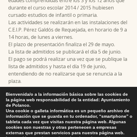
edades comprendidas entre los 3 y los 12 años que
durante el curso escolar 2014 / 2015 hubiesen
cursado estudios de infantil o primaria.
Las actividades se realizarán en las instalaciones del
C.E.I.P. Pérez Galdós de Requejada, en horario de 9 a
14 horas, de lunes a viernes.
El plazo de presentación finaliza el 29 de mayo.
La lista de admitidos se publicará el día 5 de junio.
El pago se podrá realizar una vez que se publique la
lista de admitidos y hasta el día 19 de junio,
entendiendo de no realizarse que se renuncia a la
plaza.
Bienvenida/o a la información básica sobre las cookies de
la página web responsabilidad de la entidad: Ayuntamiento
de Polanco.
Skip back to main navigation
DEJA UNA RESPUESTA
Una cookie o galleta informática es un pequeño archivo de
información que se guarda en tu ordenador, “smartphone” o
tableta cada vez que visitas nuestra página web. Algunas
Lo siento, debes estar
conectado
para publicar un
cookies son nuestras y otras pertenecen a empresas
externas que prestan servicios para nuestra página web.
comentario.