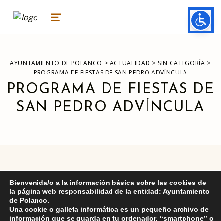
ayuntamiento de polanco
AYUNTAMIENTO DE POLANCO
MENU
>
>
>
AYUNTAMIENTO DE POLANCO
ACTUALIDAD
SIN CATEGORÍA
PROGRAMA DE FIESTAS DE SAN PEDRO ADVÍNCULA
PROGRAMA DE FIESTAS DE
SAN PEDRO ADVÍNCULA
Para acceder al programa de fiestas pinchar
AQUÍ
Bienvenida/o a la información básica sobre las cookies de
la página web responsabilidad de la entidad: Ayuntamiento
de Polanco.
Una cookie o galleta informática es un pequeño archivo de
información que se guarda en tu ordenador, “smartphone” o