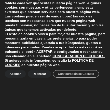
Skip back to main navigation
DEJA UNA RESPUESTA
tableta cada vez que visitas nuestra página web. Algunas
cookies son nuestras y otras pertenecen a empresas
externas que prestan servicios para nuestra página web.
Lo siento, debes estar
conectado
para publicar un
Las cookies pueden ser de varios tipos: las cookies
técnicas son necesarias para que nuestra página web
comentario.
pueda funcionar, no necesitan de tu autorización y son las
únicas que tenemos activadas por defecto.
El resto de cookies sirven para mejorar nuestra página, para
personalizarla en base a tus preferencias, o para poder
mostrarte publicidad ajustada a tus búsquedas, gustos e
intereses personales. Puedes aceptar todas estas cookies
pulsando el botón
ACEPTAR
o configurarlas o rechazar su
ayuntamiento de polanco
uso clicando en el apartado
CONFIGURACIÓN DE COOKIES
.
AYUNTAMIENTO DE POLANCO
Si quieres más información, consulta la
POLÍTICA DE
Ayuntamiento de Polanco. La iglesia R-29 39313 Polanco
COOKIES
de nuestra página web.
Cantabria.
+34 942 82 42 00
+34 942 82 49 75
info@aytopolanco.org
Aceptar
Rechazar
Configuración de Cookies
Compromiso con la Protección de Datos Personales
-
Política de
Cookies
-
Política de Privacidad
-
Declaracion de Accesibilidad
Facebook
Twitter
YouTube