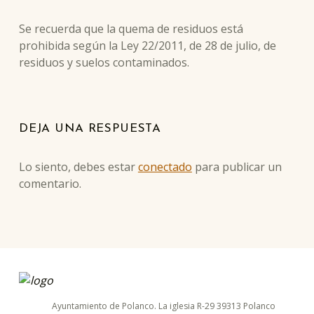
Se recuerda que la quema de residuos está
prohibida según la Ley 22/2011, de 28 de julio, de
residuos y suelos contaminados.
Skip back to main navigation
DEJA UNA RESPUESTA
Lo siento, debes estar
conectado
para publicar un
comentario.
ayuntamiento de polanco
AYUNTAMIENTO DE POLANCO
Ayuntamiento de Polanco. La iglesia R-29 39313 Polanco