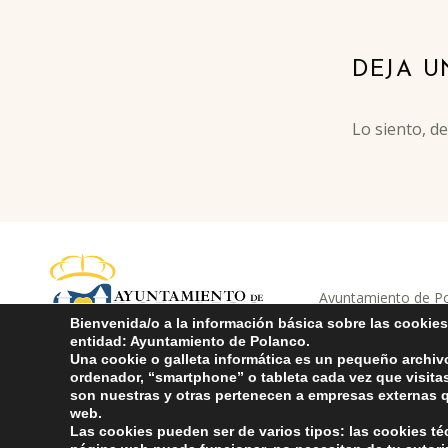
Skip back to main navigation
DEJA U
Lo siento, d
Ayuntamiento de Pol
ayuntamiento de pola
AYUNTAMIENTO DE POLANCO
Compromiso con 
Bienvenida/o a la información básica sobre las cookies
entidad: Ayuntamiento de Polanco.
Una cookie o galleta informática es un pequeño archiv
ordenador, “smartphone” o tableta cada vez que visit
son nuestras y otras pertenecen a empresas externas q
web.
Las cookies pueden ser de varios tipos: las cookies t