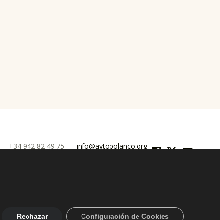
Facebook
Twitter
YouTube
0
+34 942 82 49 75
info@aytopolanco.org
 Privacidad
-
Declaracion de Accesibilidad
Rechazar
Configuración de Cookies