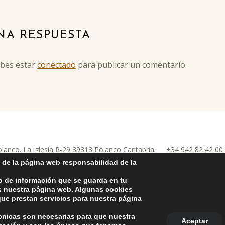
NA RESPUESTA
ebes estar
conectado
para publicar un comentario.
anco. La iglesia R-29 39313 Polanco Cantabria.
+34 942 82 42 0
nco
la Protección de Datos Personales
-
Política de Cookies
-
Política de
 de la página web responsabilidad de la
o de información que se guarda en tu
as nuestra página web. Algunas cookies
ue prestan servicios para nuestra página
écnicas son necesarias para que nuestra
Aceptar