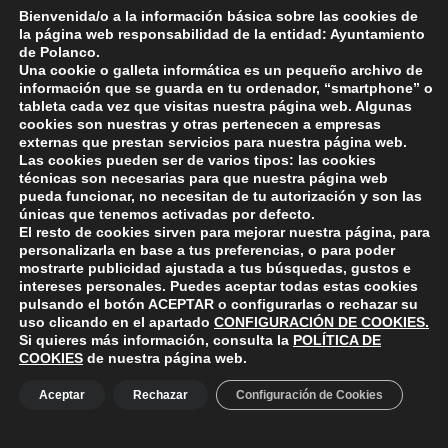
Bienvenida/o a la información básica sobre las cookies de
la página web responsabilidad de la entidad: Ayuntamiento
de Polanco.
Skip back to main navigation
DEJA UNA RESPUESTA
Una cookie o galleta informática es un pequeño archivo de
información que se guarda en tu ordenador, “smartphone” o
tableta cada vez que visitas nuestra página web. Algunas
Lo siento, debes estar
conectado
para publicar un
cookies son nuestras y otras pertenecen a empresas
externas que prestan servicios para nuestra página web.
comentario.
Las cookies pueden ser de varios tipos: las cookies
técnicas son necesarias para que nuestra página web
pueda funcionar, no necesitan de tu autorización y son las
únicas que tenemos activadas por defecto.
El resto de cookies sirven para mejorar nuestra página, para
personalizarla en base a tus preferencias, o para poder
mostrarte publicidad ajustada a tus búsquedas, gustos e
intereses personales. Puedes aceptar todas estas cookies
pulsando el botón
ACEPTAR
o configurarlas o rechazar su
ayuntamiento de polanco
uso clicando en el apartado
CONFIGURACIÓN DE COOKIES
.
AYUNTAMIENTO DE POLANCO
Si quieres más información, consulta la
POLÍTICA DE
COOKIES
de nuestra página web.
Aceptar
Rechazar
Configuración de Cookies
Ayuntamiento de Polanco. La iglesia R-29 39313 Polanco
Cantabria.
+34 942 82 42 00
+34 942 82 49 75
info@aytopolanco.org