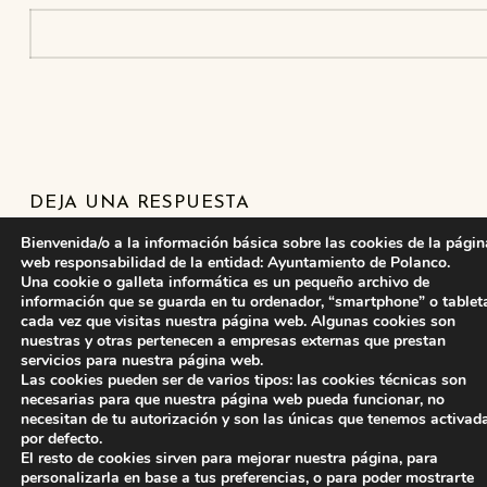
Skip back to main navigation
DEJA UNA RESPUESTA
Bienvenida/o a la información básica sobre las cookies de la págin
Lo siento, debes estar
conectado
para publicar un
web responsabilidad de la entidad: Ayuntamiento de Polanco.
Una cookie o galleta informática es un pequeño archivo de
comentario.
información que se guarda en tu ordenador, “smartphone” o tablet
cada vez que visitas nuestra página web. Algunas cookies son
nuestras y otras pertenecen a empresas externas que prestan
servicios para nuestra página web.
Las cookies pueden ser de varios tipos: las cookies técnicas son
necesarias para que nuestra página web pueda funcionar, no
necesitan de tu autorización y son las únicas que tenemos activad
por defecto.
El resto de cookies sirven para mejorar nuestra página, para
personalizarla en base a tus preferencias, o para poder mostrarte
ayuntamiento de polanco
AYUNTAMIENTO DE POLANCO