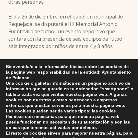
otras personas.
El día 26 de diciembre, en el pabellón municipal de
Requejada, se disputará el III Memorial Antonio
Fuentevilla de fútbol, un evento deportivo que
contará con la presencia de seis equipos de fútbol
sala integrados por niños de entre 4 y 8 años.
Las actividades lúdicas de Navidad concluirán en la
Bienvenida/o a la información básica sobre las cookies de
noche del 5 de enero con la celebración de la
la página web responsabilidad de la entidad: Ayuntamiento
tradicional y esperada Cabalgata de Reyes, en la que
de Polanco.
de nuevo los Reyes Magos visitarán a todos los
Una cookie o galleta informática es un pequeño archivo de
información que se guarda en tu ordenador, “smartphone” o
niños del municipio.
tableta cada vez que visitas nuestra página web. Algunas
cookies son nuestras y otras pertenecen a empresas
externas que prestan servicios para nuestra página web.
Las cookies pueden ser de varios tipos: las cookies
técnicas son necesarias para que nuestra página web
pueda funcionar, no necesitan de tu autorización y son las
únicas que tenemos activadas por defecto.
Skip back to main navigation
El resto de cookies sirven para mejorar nuestra página, para