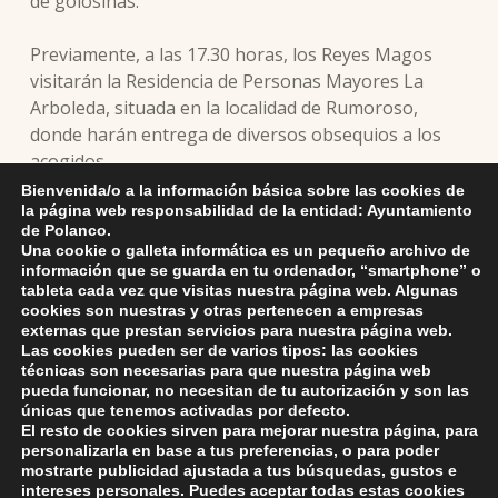
de golosinas.
Previamente, a las 17.30 horas, los Reyes Magos
visitarán la Residencia de Personas Mayores La
Arboleda, situada en la localidad de Rumoroso,
donde harán entrega de diversos obsequios a los
acogidos.
Bienvenida/o a la información básica sobre las cookies de
la página web responsabilidad de la entidad: Ayuntamiento
Alicia Martínez Bustillo resalta el trabajo realizado
de Polanco.
por el grupo de voluntarios, en su mayor parte
Una cookie o galleta informática es un pequeño archivo de
mujeres, que durante los últimos meses ha
información que se guarda en tu ordenador, “smartphone” o
tableta cada vez que visitas nuestra página web. Algunas
confeccionado los decorados y también los trajes
cookies son nuestras y otras pertenecen a empresas
que lucirán los Magos y también sus pajes y
externas que prestan servicios para nuestra página web.
acompañantes.
Las cookies pueden ser de varios tipos: las cookies
técnicas son necesarias para que nuestra página web
pueda funcionar, no necesitan de tu autorización y son las
únicas que tenemos activadas por defecto.
El resto de cookies sirven para mejorar nuestra página, para
Skip back to main navigation
personalizarla en base a tus preferencias, o para poder
mostrarte publicidad ajustada a tus búsquedas, gustos e
intereses personales. Puedes aceptar todas estas cookies