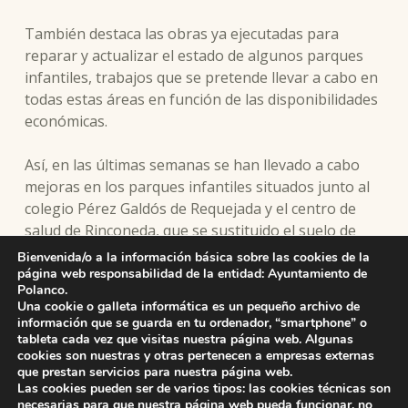
También destaca las obras ya ejecutadas para
reparar y actualizar el estado de algunos parques
infantiles, trabajos que se pretende llevar a cabo en
todas estas áreas en función de las disponibilidades
económicas.
Así, en las últimas semanas se han llevado a cabo
mejoras en los parques infantiles situados junto al
colegio Pérez Galdós de Requejada y el centro de
salud de Rinconeda, que se sustituido el suelo de
baldosas de caucho por estar muy deteriorado por
Bienvenida/o a la información básica sobre las cookies de la
otro continuo de mayor seguridad y se han pintado
página web responsabilidad de la entidad: Ayuntamiento de
Polanco.
los distintos elementos, además de instalar alguno
Una cookie o galleta informática es un pequeño archivo de
nuevo donde era necesario.
información que se guarda en tu ordenador, “smartphone” o
tableta cada vez que visitas nuestra página web. Algunas
cookies son nuestras y otras pertenecen a empresas externas
que prestan servicios para nuestra página web.
Skip back to main navigation
Las cookies pueden ser de varios tipos: las cookies técnicas son
necesarias para que nuestra página web pueda funcionar, no