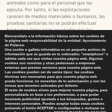
animales como para el personal que las
ejecuta. Por tanto, si las explotaciones
carecen de medios materiales o humanos, las
pruebas sanitarias no se podrán efectuar
hasta que éstos sean aportados por los
titulares de las mismas.
Bienvenida/o a la información básica sobre las cookies de
la página web responsabilidad de la entidad: Ayuntamiento
de Polanco.
Para cualquier aclaración se ruega contactar
Una cookie o galleta informática es un pequeño archivo de
información que se guarda en tu ordenador, “smartphone” o
con el 942207826 y 942207825.
tableta cada vez que visitas nuestra página web. Algunas
cookies son nuestras y otras pertenecen a empresas
externas que prestan servicios para nuestra página web.
Skip back to main navigation
Las cookies pueden ser de varios tipos: las cookies
técnicas son necesarias para que nuestra página web
pueda funcionar, no necesitan de tu autorización y son las
únicas que tenemos activadas por defecto.
El resto de cookies sirven para mejorar nuestra página, para
personalizarla en base a tus preferencias, o para poder
mostrarte publicidad ajustada a tus búsquedas, gustos e
intereses personales. Puedes aceptar todas estas cookies
pulsando el botón
ACEPTAR
o configurarlas o rechazar su