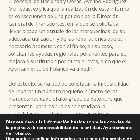
El concejal de Hacienda y Obras, Avelino Rodríguez
Muriedas, explica que la realización de este informe
es consecuencia de una petición de la Dirección
General de Transportes, en la que se solicitaba
llevar a cabo un estudio de las marquesinas, de su
adecuada utilización y de las reparaciones que es
necesario acometer, con el fin de, en su caso,
solicitar las ayudas regionales pertinentes para su
mejora o sustitución por otras nuevas, algo que el
Ayuntamiento de Polanco va a pedir.
Del estudio, se ha podido constatar la imposibilidad
de reparar un número pequeño número de las
marquesinas dado el alto grado de deterioro que
presentan, para las cuales se estudiará la
posibilidad de sustituirlas por otras nuevas
solicitando el cambio a la Dirección General de
Bienvenida/o a la información básica sobre las cookies de
la página web responsabilidad de la entidad: Ayuntamiento
Transportes.
de Polanco.
Una cookie o galleta informática es un pequeño archivo de