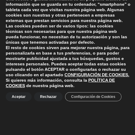
A su vez, aquellas que solo necesitan reparaciones
información que se guarda en tu ordenador, “smartphone” o
tableta cada vez que visitas nuestra página web. Algunas
el Ayuntamiento las acometerá con sus propios
cookies son nuestras y otras pertenecen a empresas
medios y personal en función de las disponibilidades
externas que prestan servicios para nuestra página web.
presupuestarias.
Las cookies pueden ser de varios tipos: las cookies
técnicas son necesarias para que nuestra página web
pueda funcionar, no necesitan de tu autorización y son las
únicas que tenemos activadas por defecto.
El resto de cookies sirven para mejorar nuestra página, para
Skip back to main navigation
personalizarla en base a tus preferencias, o para poder
mostrarte publicidad ajustada a tus búsquedas, gustos e
intereses personales. Puedes aceptar todas estas cookies
pulsando el botón
ACEPTAR
o configurarlas o rechazar su
uso clicando en el apartado
CONFIGURACIÓN DE COOKIES
.
Si quieres más información, consulta la
POLÍTICA DE
COOKIES
de nuestra página web.
ayuntamiento de polanco
AYUNTAMIENTO DE POLANCO
Aceptar
Rechazar
Configuración de Cookies
Ayuntamiento de Polanco. La iglesia R-29 39313 Polanco
Cantabria.
+34 942 82 42 00
+34 942 82 49 75
info@aytopolanco.org
Compromiso con la Protección de Datos Personales
-
Política de
Cookies
-
Política de Privacidad
-
Declaracion de Accesibilidad
Facebook
Twitter
YouTube