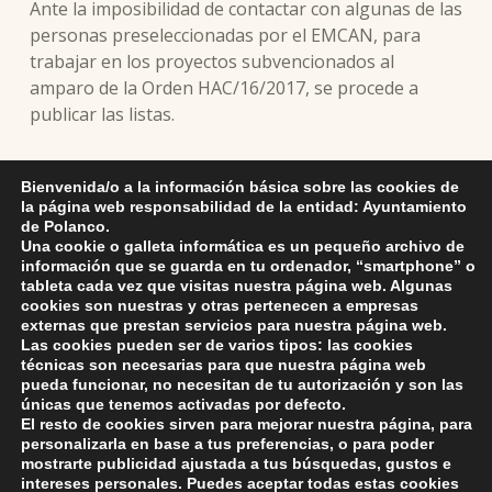
Ante la imposibilidad de contactar con algunas de las
personas preseleccionadas por el EMCAN, para
trabajar en los proyectos subvencionados al
amparo de la Orden HAC/16/2017, se procede a
publicar las listas.
El plazo de presentación de solicitudes y
Bienvenida/o a la información básica sobre las cookies de
documentación
finaliza el viernes 14 de julio de
la página web responsabilidad de la entidad: Ayuntamiento
2017.
de Polanco.
Una cookie o galleta informática es un pequeño archivo de
información que se guarda en tu ordenador, “smartphone” o
Relación de preseleccionados remitida por el EMCAN
tableta cada vez que visitas nuestra página web. Algunas
cookies son nuestras y otras pertenecen a empresas
Anuncio Bases proceso de selección
externas que prestan servicios para nuestra página web.
Las cookies pueden ser de varios tipos: las cookies
técnicas son necesarias para que nuestra página web
pueda funcionar, no necesitan de tu autorización y son las
únicas que tenemos activadas por defecto.
Skip back to main navigation
El resto de cookies sirven para mejorar nuestra página, para
personalizarla en base a tus preferencias, o para poder
mostrarte publicidad ajustada a tus búsquedas, gustos e
intereses personales. Puedes aceptar todas estas cookies