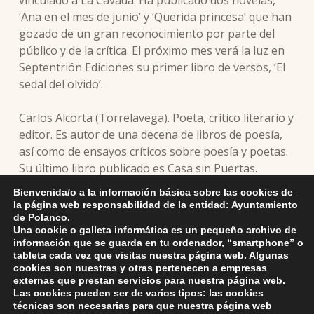
vinculado a La Cavada. Ha publicado dos novelas,
‘Ana en el mes de junio’ y ‘Querida princesa’ que han
gozado de un gran reconocimiento por parte del
público y de la crítica. El próximo mes verá la luz en
Septentrión Ediciones su primer libro de versos, ‘El
sedal del olvido’.
Carlos Alcorta (Torrelavega). Poeta, crítico literario y
editor. Es autor de una decena de libros de poesía,
así como de ensayos críticos sobre poesía y poetas.
Su último libro publicado es Casa sin Puertas.
Opiniones y reseñas sobre poesía cántabra
Bienvenida/o a la información básica sobre las cookies de
contemporánea. Es codirector del Aula Poética José
la página web responsabilidad de la entidad: Ayuntamiento
Luis Hidalgo de Torrelavega y coordina las Veladas
de Polanco.
Una cookie o galleta informática es un pequeño archivo de
Poéticas de la Universidad Internacional Menéndez
información que se guarda en tu ordenador, “smartphone” o
Pelayo.
tableta cada vez que visitas nuestra página web. Algunas
cookies son nuestras y otras pertenecen a empresas
externas que prestan servicios para nuestra página web.
Reproductor
Las cookies pueden ser de varios tipos: las cookies
00:00
00:00
de
técnicas son necesarias para que nuestra página web