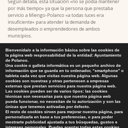
Según detalla, esta situación «no se podía mantener
por más tiempo» ya que la persona que prestaba
servicio a Miengo-Polanco «a todas luces era
insuficiente» para atender la demanda de
desempleados o emprendedores de ambos
municipios.
Con la puesta en marcha de nuevo del servicio,
Bienvenida/o a la información básica sobre las cookies de
la página web responsabilidad de la entidad: Ayuntamiento
Tapia anuncia que la Mancomunidad podrá ahora
de Polanco.
desarrollar diversos proyectos de formación y
Una cookie o galleta informática es un pequeño archivo de
empleo, que se harán realidad al disponer de una
información que se guarda en tu ordenador, “smartphone” o
tableta cada vez que visitas nuestra página web. Algunas
agente a jornada completa, ya que hasta el
cookies son nuestras y otras pertenecen a empresas
momento por falta de tiempo solo podía llevar a
externas que prestan servicios para nuestra página web.
cabo tareas de orientación.
Las cookies pueden ser de varios tipos: las cookies
técnicas son necesarias para que nuestra página web
pueda funcionar, no necesitan de tu autorización y son las
únicas que tenemos activadas por defecto.
El resto de cookies sirven para mejorar nuestra página, para
Skip back to main navigation
personalizarla en base a tus preferencias, o para poder
mostrarte publicidad ajustada a tus búsquedas, gustos e
intereses personales. Puedes aceptar todas estas cookies