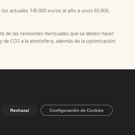
 los actuales 145.000 euros al año a unos 65.000,
ste de las revisiones mensuales que se deben hacer
y de CO2 a la atmósfera, además de la optimización
Rechazar
Configuración de Cookies
Facebook
Twitter
YouTube
0
+34 942 82 49 75
info@aytopolanco.org
 Privacidad
-
Declaracion de Accesibilidad