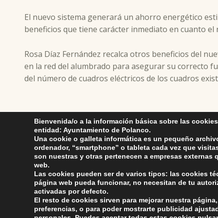
El nuevo sistema generará un ahorro energético estim
beneficios que tiene carácter inmediato en cuanto e
Rosa Díaz Fernández recalca otros beneficios del nue
en la red del alumbrado para asegurar su correcto f
del número de cuadros eléctricos de los cuadros exist
Skip back to main navigation
Bienvenida/o a la información básica sobre las cookies
entidad: Ayuntamiento de Polanco.
Una cookie o galleta informática es un pequeño archiv
ordenador, “smartphone” o tableta cada vez que visit
son nuestras y otras pertenecen a empresas externas q
web.
Las cookies pueden ser de varios tipos: las cookies t
página web pueda funcionar, no necesitan de tu autor
activadas por defecto.
Ayuntamiento de Pol
ayuntamiento de pola
El resto de cookies sirven para mejorar nuestra página,
AYUNTAMIENTO DE POLANCO
Compromiso con 
preferencias, o para poder mostrarte publicidad ajusta
personales. Puedes aceptar todas estas cookies pulsa