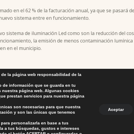
ado en el 62 % de la facturación anual, ya que se pasará de
l nuevo sistema entre en funcionamiento.
vo sistema de iluminación Led como son la reducción del co
uncionamiento, la emisión de menos contaminación lumínica 
en en el municipio.
 de la página web responsabilidad de la
o de información que se guarda en tu
as nuestra página web. Algunas cookies
ue prestan servicios para nuestra página
écnicas son necesarias para que nuestra
Aceptar
ización y son las únicas que tenemos
anco. La iglesia R-29 39313 Polanco Cantabria.
+34 942 82 42 0
nco
 para personalizarla en base a tus
la Protección de Datos Personales
-
Política de Cookies
-
Política de
da a tus búsquedas, gustos e intereses
ndo el botón
ACEPTAR
o configurarlas o