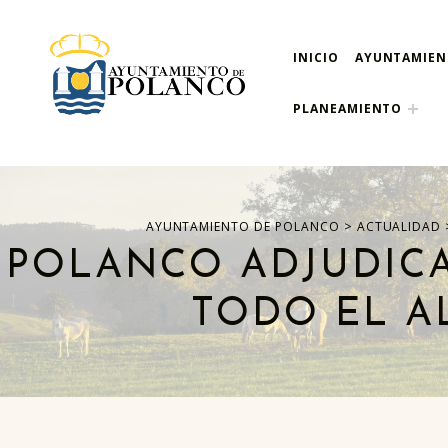
INICIO
AYUNTAMIE
ayuntamiento de pola
AYUNTAMIENTO DE POLANCO
PLANEAMIENTO
>
AYUNTAMIENTO DE POLANCO
ACTUALIDAD
POLANCO ADJUDICA
TODO EL A