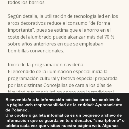
todos los barrios.
Según detalla, la utilización de tecnología led en los
arcos decorativos reduce el consumo “de forma
importante”, pues se estima que el ahorro en el
coste del alumbrado puede alcanzar más del 70 %
sobre años anteriores en que se empleaban
bombillas convencionales.
Inicio de la programación navideña
El encendido de la iluminación especial inicia la
programación cultural y festiva especial preparada
por las distintas Concejalías de cara a los días de
Navidad que concluirá en enero con la tradicional
Cabalgata de Reyes.
Bienvenida/o a la información básica sobre las cookies de
la página web responsabilidad de la entidad: Ayuntamiento
de Polanco.
Así, el sábado 2 de diciembre tendrá lugar en la Casa
Una cookie o galleta informática es un pequeño archivo de
de Cultura el tradicional concurso de postales, que
información que se guarda en tu ordenador, “smartphone” o
tableta cada vez que visitas nuestra página web. Algunas
se desarrollará de 10.00 a 12.30 horas, y cuta