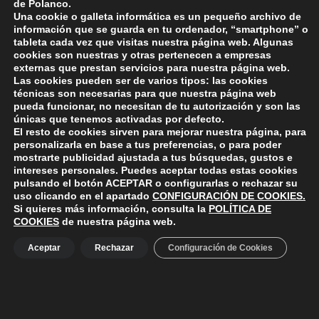
de Polanco.
vecinos más próximos.
Una cookie o galleta informática es un pequeño archivo de
información que se guarda en tu ordenador, “smartphone” o
tableta cada vez que visitas nuestra página web. Algunas
cookies son nuestras y otras pertenecen a empresas
Skip back to main navigation
externas que prestan servicios para nuestra página web.
Las cookies pueden ser de varios tipos: las cookies
técnicas son necesarias para que nuestra página web
pueda funcionar, no necesitan de tu autorización y son las
únicas que tenemos activadas por defecto.
El resto de cookies sirven para mejorar nuestra página, para
personalizarla en base a tus preferencias, o para poder
mostrarte publicidad ajustada a tus búsquedas, gustos e
intereses personales. Puedes aceptar todas estas cookies
pulsando el botón
ACEPTAR
o configurarlas o rechazar su
ayuntamiento de polanco
AYUNTAMIENTO DE POLANCO
uso clicando en el apartado
CONFIGURACIÓN DE COOKIES
.
Si quieres más información, consulta la
POLÍTICA DE
COOKIES
de nuestra página web.
Ayuntamiento de Polanco. La iglesia R-29 39313 Polanco
Aceptar
Rechazar
Configuración de Cookies
Cantabria.
+34 942 82 42 00
+34 942 82 49 75
info@aytopolanco.org
Compromiso con la Protección de Datos Personales
-
Política de
Cookies
-
Política de Privacidad
-
Declaracion de Accesibilidad
Facebook
Twitter
YouTube