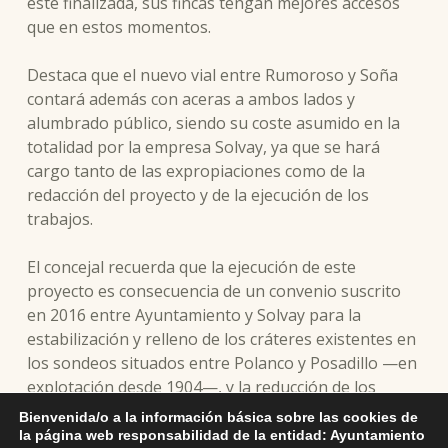
esté finalizada, sus fincas tengan mejores accesos
que en estos momentos.
Destaca que el nuevo vial entre Rumoroso y Soña
contará además con aceras a ambos lados y
alumbrado público, siendo su coste asumido en la
totalidad por la empresa Solvay, ya que se hará
cargo tanto de las expropiaciones como de la
redacción del proyecto y de la ejecución de los
trabajos.
El concejal recuerda que la ejecución de este
proyecto es consecuencia de un convenio suscrito
en 2016 entre Ayuntamiento y Solvay para la
estabilización y relleno de los cráteres existentes en
los sondeos situados entre Polanco y Posadillo —en
explotación desde 1904—, y la reducción de los
subproductos de fabricación acumulados en
Bienvenida/o a la información básica sobre las cookies de
Requejada, cuya magnitud causa molestias a los
la página web responsabilidad de la entidad: Ayuntamiento