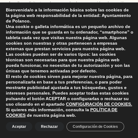
Aquellos solicitantes a los que se les haya requerido subsanación
Bienvenida/o a la información básica sobre las cookies de
de la solicitud de la ayuda tendrán un plazo de 5 días, a contar
la página web responsabilidad de la entidad: Ayuntamiento
desde el día siguiente de su publicación en el Tablón de Anuncios
de Polanco.
del Ayuntamiento, para presentar alegaciones.
Una cookie o galleta informática es un pequeño archivo de
información que se guarda en tu ordenador, “smartphone” o
tableta cada vez que visitas nuestra página web. Algunas
Las solicitudes concedidas, trasncurrido el plazo citado, se
cookies son nuestras y otras pertenecen a empresas
externas que prestan servicios para nuestra página web.
considerarán definitivas, procediendo a su abono.
Las cookies pueden ser de varios tipos: las cookies
técnicas son necesarias para que nuestra página web
pueda funcionar, no necesitan de tu autorización y son las
únicas que tenemos activadas por defecto.
Skip back to main navigation
El resto de cookies sirven para mejorar nuestra página, para
personalizarla en base a tus preferencias, o para poder
mostrarte publicidad ajustada a tus búsquedas, gustos e
intereses personales. Puedes aceptar todas estas cookies
pulsando el botón
ACEPTAR
o configurarlas o rechazar su
uso clicando en el apartado
CONFIGURACIÓN DE COOKIES
.
Si quieres más información, consulta la
POLÍTICA DE
ayuntamiento de polanco
AYUNTAMIENTO DE POLANCO
COOKIES
de nuestra página web.
Ayuntamiento de Polanco. La iglesia R-29 39313 Polanco
Aceptar
Rechazar
Configuración de Cookies
Cantabria.
+34 942 82 42 00
+34 942 82 49 75
info@aytopolanco.org