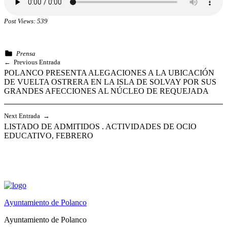
Post Views:
539
Categorized in:
Prensa
Skip
Navegación
Previous Entrada
back
POLANCO PRESENTA ALEGACIONES A LA UBICACIÓN
de
to
DE VUELTA OSTRERA EN LA ISLA DE SOLVAY POR SUS
main
entradas
GRANDES AFECCIONES AL NÚCLEO DE REQUEJADA
navigation
Next Entrada
LISTADO DE ADMITIDOS . ACTIVIDADES DE OCIO
EDUCATIVO, FEBRERO
Ayuntamiento de Polanco
Ayuntamiento de Polanco