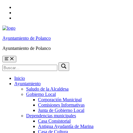
Skip
to
Skip
main
to
Skip
navigation
main
to
content
footer
Ayuntamiento de Polanco
Ayuntamiento de Polanco
Menu
Búsqueda
Buscar
para:
Inicio
Ayuntamiento
Saludo de la Alcaldesa
Gobierno Local
Corporación Municipal
Comisiones Informativas
Junta de Gobierno Local
Dependencias municipales
Casa Consistorial
Antigua Ayudantía de Marina
Casa de Cultura