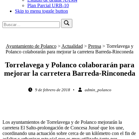
Plan Parcial URB-10
Skip to menu toggle button
Búsqueda
Buscar
para:
Ayuntamiento de Polanco
>
Actualidad
>
Prensa
>
Torrelavega y
Polanco colaborarán para mejorar la carretera Barreda-Rinconeda
Torrelavega y Polanco colaborarán para
mejorar la carretera Barreda-Rinconeda
Posted on:
Written by:
9 de febrero de 2018
admin_polanco
Los ayuntamientos de Torrelavega y de Polanco mejorarán la
carretera El Salto-prolongación de Concesa Jusué que los une,
coordinando una actuación sobre cerca de un kilómetro con el fin de
asfaltar y urbanizar este vial que es muy utilizado tanto por