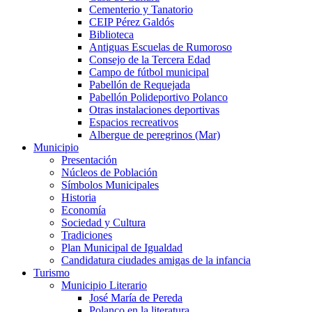
Cementerio y Tanatorio
CEIP Pérez Galdós
Biblioteca
Antiguas Escuelas de Rumoroso
Consejo de la Tercera Edad
Campo de fútbol municipal
Pabellón de Requejada
Pabellón Polideportivo Polanco
Otras instalaciones deportivas
Espacios recreativos
Albergue de peregrinos (Mar)
Municipio
Presentación
Núcleos de Población
Símbolos Municipales
Historia
Economía
Sociedad y Cultura
Tradiciones
Plan Municipal de Igualdad
Candidatura ciudades amigas de la infancia
Turismo
Municipio Literario
José María de Pereda
Polanco en la literatura