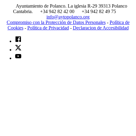
Ayuntamiento de Polanco. La iglesia R-29 39313 Polanco
Cantabria.
+34 942 82 42 00
+34 942 82 49 75
info@aytopolanco.org
Compromiso con la Protección de Datos Personales
-
Política de
Cookies
-
Política de Privacidad
-
Declaracion de Accesibilidad
Facebook
Twitter
YouTube
Scroll
Up