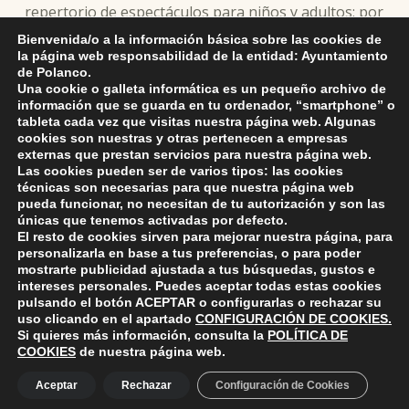
repertorio de espectáculos para niños y adultos; por
otro es un escritor con una gran trayectoria cuajada
Bienvenida/o a la información básica sobre las cookies de
de premios.
la página web responsabilidad de la entidad: Ayuntamiento
de Polanco.
Una cookie o galleta informática es un pequeño archivo de
información que se guarda en tu ordenador, “smartphone” o
tableta cada vez que visitas nuestra página web. Algunas
cookies son nuestras y otras pertenecen a empresas
externas que prestan servicios para nuestra página web.
Skip back to main navigation
Las cookies pueden ser de varios tipos: las cookies
técnicas son necesarias para que nuestra página web
pueda funcionar, no necesitan de tu autorización y son las
únicas que tenemos activadas por defecto.
El resto de cookies sirven para mejorar nuestra página, para
personalizarla en base a tus preferencias, o para poder
mostrarte publicidad ajustada a tus búsquedas, gustos e
intereses personales. Puedes aceptar todas estas cookies
pulsando el botón
ACEPTAR
o configurarlas o rechazar su
ayuntamiento de polanco
AYUNTAMIENTO DE POLANCO
uso clicando en el apartado
CONFIGURACIÓN DE COOKIES
.
Si quieres más información, consulta la
POLÍTICA DE
COOKIES
de nuestra página web.
Ayuntamiento de Polanco. La iglesia R-29 39313 Polanco
Aceptar
Rechazar
Configuración de Cookies
Cantabria.
+34 942 82 42 00
+34 942 82 49 75