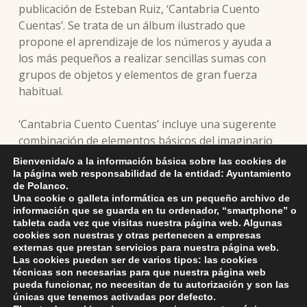
publicación de Esteban Ruiz, ‘Cantabria Cuento
Cuentas’. Se trata de un álbum ilustrado que
propone el aprendizaje de los números y ayuda a
los más pequeños a realizar sencillas sumas con
grupos de objetos y elementos de gran fuerza
habitual.
‘Cantabria Cuento Cuentas’ incluye una sugerente
combinación de elementos básicos del imaginario
infantil universal y de la iconografía cultural de
Bienvenida/o a la información básica sobre las cookies de
Cantabria.
la página web responsabilidad de la entidad: Ayuntamiento
de Polanco.
Una cookie o galleta informática es un pequeño archivo de
información que se guarda en tu ordenador, “smartphone” o
tableta cada vez que visitas nuestra página web. Algunas
cookies son nuestras y otras pertenecen a empresas
externas que prestan servicios para nuestra página web.
Skip back to main navigation
Las cookies pueden ser de varios tipos: las cookies
técnicas son necesarias para que nuestra página web
pueda funcionar, no necesitan de tu autorización y son las
únicas que tenemos activadas por defecto.