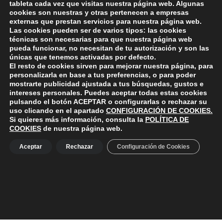
tableta cada vez que visitas nuestra página web. Algunas
habrá una romería amenizada por la orquesta
cookies son nuestras y otras pertenecen a empresas
Kosmos, para a las 22.00 horas poner fin a las
externas que prestan servicios para nuestra página web.
actividades con una gran chocolatada.
Las cookies pueden ser de varios tipos: las cookies
técnicas son necesarias para que nuestra página web
pueda funcionar, no necesitan de tu autorización y son las
únicas que tenemos activadas por defecto.
El resto de cookies sirven para mejorar nuestra página, para
Skip back to main navigation
personalizarla en base a tus preferencias, o para poder
mostrarte publicidad ajustada a tus búsquedas, gustos e
intereses personales. Puedes aceptar todas estas cookies
pulsando el botón
ACEPTAR
o configurarlas o rechazar su
uso clicando en el apartado
CONFIGURACIÓN DE COOKIES
.
Si quieres más información, consulta la
POLÍTICA DE
COOKIES
de nuestra página web.
ayuntamiento de polanco
AYUNTAMIENTO DE POLANCO
Aceptar
Rechazar
Configuración de Cookies
Ayuntamiento de Polanco. La iglesia R-29 39313 Polanco
Cantabria.
+34 942 82 42 00
+34 942 82 49 75
info@aytopolanco.org
Compromiso con la Protección de Datos Personales
-
Política de
Cookies
-
Política de Privacidad
-
Declaracion de Accesibilidad
Facebook
Twitter
YouTube