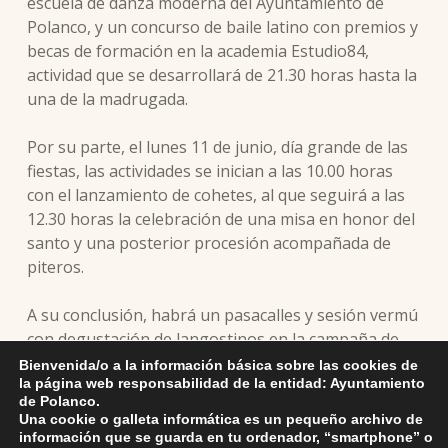
escuela de danza moderna del Ayuntamiento de
Polanco, y un concurso de baile latino con premios y
becas de formación en la academia Estudio84,
actividad que se desarrollará de 21.30 horas hasta la
una de la madrugada.
Por su parte, el lunes 11 de junio, día grande de las
fiestas, las actividades se inician a las 10.00 horas
con el lanzamiento de cohetes, al que seguirá a las
12.30 horas la celebración de una misa en honor del
santo y una posterior procesión acompañada de
piteros.
A su conclusión, habrá un pasacalles y sesión vermú
con degustación de langostinos en la campaña de
fiestas.
Bienvenida/o a la información básica sobre las cookies de
la página web responsabilidad de la entidad: Ayuntamiento
de Polanco.
Los niños podrán disfrutar de 16.00 a 20.00 horas de
Una cookie o galleta informática es un pequeño archivo de
castillos hinchables con monitores, tras lo cual
información que se guarda en tu ordenador, “smartphone” o