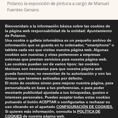
Polanco la exposición de pintura a cargo de Manuel
Fuentes Genaro.
Se podrá visitar del 6 al 19 de julio, de lunes a
Bienvenida/o a la información básica sobre las cookies de
viernes de 18:30 a 20:30 horas y sábados y festivos
la página web responsabilidad de la entidad: Ayuntamiento
de 12 a 14 horas.
de Polanco.
Una cookie o galleta informática es un pequeño archivo de
información que se guarda en tu ordenador, “smartphone” o
tableta cada vez que visitas nuestra página web. Algunas
cookies son nuestras y otras pertenecen a empresas
externas que prestan servicios para nuestra página web.
Skip back to main navigation
Las cookies pueden ser de varios tipos: las cookies
técnicas son necesarias para que nuestra página web
pueda funcionar, no necesitan de tu autorización y son las
únicas que tenemos activadas por defecto.
El resto de cookies sirven para mejorar nuestra página, para
personalizarla en base a tus preferencias, o para poder
mostrarte publicidad ajustada a tus búsquedas, gustos e
intereses personales. Puedes aceptar todas estas cookies
pulsando el botón
ACEPTAR
o configurarlas o rechazar su
ayuntamiento de polanco
uso clicando en el apartado
CONFIGURACIÓN DE COOKIES
.
AYUNTAMIENTO DE POLANCO
Si quieres más información, consulta la
POLÍTICA DE
COOKIES
de nuestra página web.