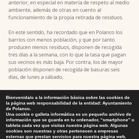
anterior, en especial en materia de respeto al medio
ambiente, además de otras en cuento al
funcionamiento de la propia retirada de residuos.
En este sentido, ha recordado que en Polanco los
barrios con menos población, y que por tanto
producen menos residuos, disponen de recogida
tres días a la semana, con lo que la tasa que pagan
sus vecinos es más baja. Por contra, los de mayor
población disponen de recogida de basuras seis
días, de lunes a sábado.
Por ello, el Ayuntamiento tiene previsto en los
Bienvenida/o a la información básica sobre las cookies de
próximos meses revisar si son necesarios cambios
la página web responsabilidad de la entidad: Ayuntamiento
en la frecuencia de recogida, en función del
de Polanco.
crecimiento poblacional de algunas zonas del
Una cookie o galleta informática es un pequeño archivo de
información que se guarda en tu ordenador, “smartphone” o
municipio, lo que podría conllevar cambios en la
tableta cada vez que visitas nuestra página web. Algunas
actual ordenanza fiscal.
cookies son nuestras y otras pertenecen a empresas
externas que prestan servicios para nuestra página web.