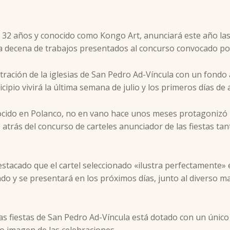
e 32 años y conocido como Kongo Art, anunciará este año las 
la decena de trabajos presentados al concurso convocado po
ración de la iglesias de San Pedro Ad-Víncula con un fondo a
ipio vivirá la última semana de julio y los primeros días de 
ocido en Polanco, no en vano hace unos meses protagonizó u
trás del concurso de carteles anunciador de las fiestas tant
stacado que el cartel seleccionado «ilustra perfectamente» e
 y se presentará en los próximos días, junto al diverso mate
las fiestas de San Pedro Ad-Víncula está dotado con un único
 imagen de las celebraciones.