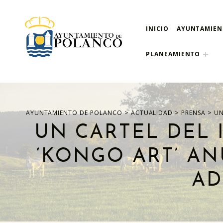
INICIO
AYUNTAMIE
ayuntamiento de pola
AYUNTAMIENTO DE POLANCO
PLANEAMIENTO
>
>
>
AYUNTAMIENTO DE POLANCO
ACTUALIDAD
PRENSA
UN
UN CARTEL DEL 
‘KONGO ART’ AN
AD