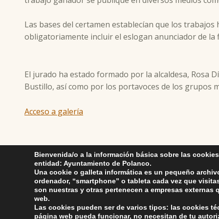
Las bases del certamen establecían que los trabajos
obligatoriamente incluir el eslogan anunciador de la 
El jurado ha estado formado por la alcaldesa, Rosa D
Bustillo, así como por los portavoces de los grupos m
Acceso a galería
Skip back to main navigation
Bienvenida/o a la información básica sobre las cookies
entidad: Ayuntamiento de Polanco.
Una cookie o galleta informática es un pequeño archiv
ordenador, “smartphone” o tableta cada vez que visit
son nuestras y otras pertenecen a empresas externas q
web.
Las cookies pueden ser de varios tipos: las cookies t
página web pueda funcionar, no necesitan de tu autor