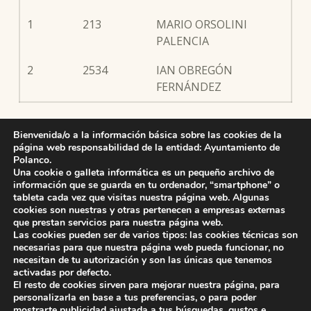
1
213
MARIO ORSOLINI
PALENCIA
2
2534
IAN OBREGÓN
FERNÁNDEZ
Se concede un plazo de 3 días naturales a partir de la publicación
Bienvenida/o a la información básica sobre las cookies de la
página web responsabilidad de la entidad: Ayuntamiento de
de la presente lista para que las personas excluidas aporten la
Polanco.
documentación que justifique la necesidad del servicio.
Una cookie o galleta informática es un pequeño archivo de
información que se guarda en tu ordenador, “smartphone” o
tableta cada vez que visitas nuestra página web. Algunas
cookies son nuestras y otras pertenecen a empresas externas
que prestan servicios para nuestra página web.
Skip back to main navigation
Las cookies pueden ser de varios tipos: las cookies técnicas son
necesarias para que nuestra página web pueda funcionar, no
necesitan de tu autorización y son las únicas que tenemos
activadas por defecto.
El resto de cookies sirven para mejorar nuestra página, para
personalizarla en base a tus preferencias, o para poder
mostrarte publicidad ajustada a tus búsquedas, gustos e