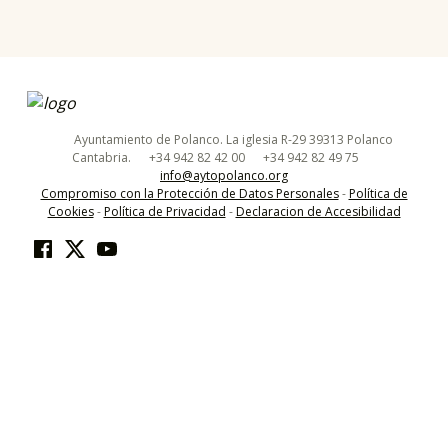
ayuntamiento de polanco
AYUNTAMIENTO DE POLANCO
Ayuntamiento de Polanco. La iglesia R-29 39313 Polanco
Cantabria.
+34 942 82 42 00
+34 942 82 49 75
info@aytopolanco.org
Compromiso con la Protección de Datos Personales
-
Política de
Cookies
-
Política de Privacidad
-
Declaracion de Accesibilidad
Facebook
Twitter
YouTube