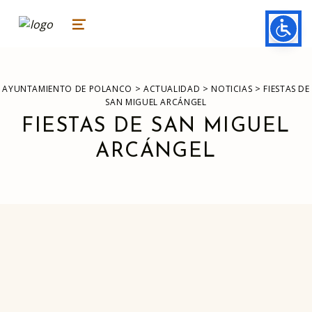
ayuntamiento de polanco
AYUNTAMIENTO DE POLANCO
MENU
>
>
>
AYUNTAMIENTO DE POLANCO
ACTUALIDAD
NOTICIAS
FIESTAS DE
SAN MIGUEL ARCÁNGEL
FIESTAS DE SAN MIGUEL
ARCÁNGEL
Skip back to main navigation