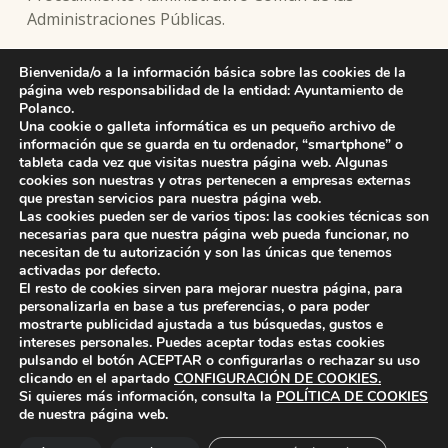
Administraciones Públicas.
Proyecto Ordenanza nº 43. Reguladora de la tasa
Bienvenida/o a la información básica sobre las cookies de la
por la prestación del servicio público de retirada de
página web responsabilidad de la entidad: Ayuntamiento de
Polanco.
animales de la vía pública
Una cookie o galleta informática es un pequeño archivo de
información que se guarda en tu ordenador, “smartphone” o
tableta cada vez que visitas nuestra página web. Algunas
cookies son nuestras y otras pertenecen a empresas externas
que prestan servicios para nuestra página web.
Skip back to main navigation
Las cookies pueden ser de varios tipos: las cookies técnicas son
necesarias para que nuestra página web pueda funcionar, no
necesitan de tu autorización y son las únicas que tenemos
activadas por defecto.
El resto de cookies sirven para mejorar nuestra página, para
personalizarla en base a tus preferencias, o para poder
mostrarte publicidad ajustada a tus búsquedas, gustos e
intereses personales. Puedes aceptar todas estas cookies
pulsando el botón
ACEPTAR
o configurarlas o rechazar su uso
ayuntamiento de polanco
AYUNTAMIENTO DE POLANCO
clicando en el apartado
CONFIGURACIÓN DE COOKIES
.
Si quieres más información, consulta la
POLÍTICA DE COOKIES
de nuestra página web.
Ayuntamiento de Polanco. La iglesia R-29 39313 Polanco