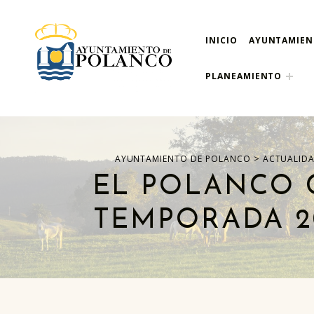
INICIO
AYUNTAMIE
ayuntamiento de pola
AYUNTAMIENTO DE POLANCO
PLANEAMIENTO
>
AYUNTAMIENTO DE POLANCO
ACTUALID
EL POLANCO C
TEMPORADA 2