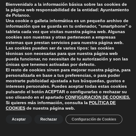
Bienvenida/o a la información básica sobre las cookies de
A su juicio, esta formación es «algo muy útil» en el
la página web responsabilidad de la entidad: Ayuntamiento
trabajo del día a día de los agentes para que «sean
de Polanco.
más eficaces en sus intervenciones», ya que ello
Una cookie o galleta informática es un pequeño archivo de
información que se guarda en tu ordenador, “smartphone” o
«redundará en la mejora de la calidad del servicio
tableta cada vez que visitas nuestra página web. Algunas
que prestamos a los vecinos».
cookies son nuestras y otras pertenecen a empresas
externas que prestan servicios para nuestra página web.
Las cookies pueden ser de varios tipos: las cookies
Reproductor
00:00
00:00
técnicas son necesarias para que nuestra página web
de
pueda funcionar, no necesitan de tu autorización y son las
audio
únicas que tenemos activadas por defecto.
El resto de cookies sirven para mejorar nuestra página, para
Skip back to main navigation
personalizarla en base a tus preferencias, o para poder
mostrarte publicidad ajustada a tus búsquedas, gustos e
intereses personales. Puedes aceptar todas estas cookies
pulsando el botón
ACEPTAR
o configurarlas o rechazar su
uso clicando en el apartado
CONFIGURACIÓN DE COOKIES
.
Si quieres más información, consulta la
POLÍTICA DE
COOKIES
de nuestra página web.
ayuntamiento de polanco
AYUNTAMIENTO DE POLANCO
Aceptar
Rechazar
Configuración de Cookies
Ayuntamiento de Polanco. La iglesia R-29 39313 Polanco
Cantabria.
+34 942 82 42 00
+34 942 82 49 75
info@aytopolanco.org