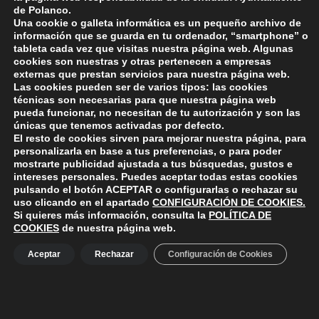
por recorrer y avanzar en esa senda de la igualdad»,
de Polanco.
pues a su juicio lo ideal «sería llegar a un momento
Una cookie o galleta informática es un pequeño archivo de
información que se guarda en tu ordenador, “smartphone” o
en el que las mujeres solo celebrásemos el Día de la
tableta cada vez que visitas nuestra página web. Algunas
Mujer como la consolidación de la igualdad de
cookies son nuestras y otras pertenecen a empresas
derechos entre hombres y mujeres».
externas que prestan servicios para nuestra página web.
Las cookies pueden ser de varios tipos: las cookies
técnicas son necesarias para que nuestra página web
pueda funcionar, no necesitan de tu autorización y son las
únicas que tenemos activadas por defecto.
Skip back to main navigation
El resto de cookies sirven para mejorar nuestra página, para
personalizarla en base a tus preferencias, o para poder
mostrarte publicidad ajustada a tus búsquedas, gustos e
intereses personales. Puedes aceptar todas estas cookies
pulsando el botón
ACEPTAR
o configurarlas o rechazar su
uso clicando en el apartado
CONFIGURACIÓN DE COOKIES
.
Si quieres más información, consulta la
POLÍTICA DE
ayuntamiento de polanco
AYUNTAMIENTO DE POLANCO
COOKIES
de nuestra página web.
Ayuntamiento de Polanco. La iglesia R-29 39313 Polanco
Aceptar
Rechazar
Configuración de Cookies
Cantabria.
+34 942 82 42 00
+34 942 82 49 75
info@aytopolanco.org
Compromiso con la Protección de Datos Personales
-
Política de
Cookies
-
Política de Privacidad
-
Declaracion de Accesibilidad
Facebook
Twitter
YouTube