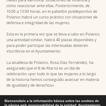
claves para identificar situaciones de violencia y
cómo reaccionar ante ellas. Posteriormente, de
10.00 a 13.00 horas, en el pabellón polideportivo de
Polanco habrá un curso práctico con situaciones de
defensa e integridad de las mujeres.
Esta es la primera vez que se lleva a cabo en Polanco
una actividad similar, habrá 40 plazas disponibles y
para poder participar las interesadas deberán
inscribirse en el Ayuntamiento.
La alcaldesa de Polanco, Rosa Díaz Fernández, ha
asegurado que el 8 de Marzo es un día de
celebración «por todo lo que las mujeres a lo largo
de la historia hemos conseguido avanzar en materia
de igualdad y de derechos».
A la vez, ha destacado que se trata de una jornada
Bienvenida/o a la información básica sobre las cookies de
de reivindicación «porque aún nos queda camino
la página web responsabilidad de la entidad: Ayuntamiento