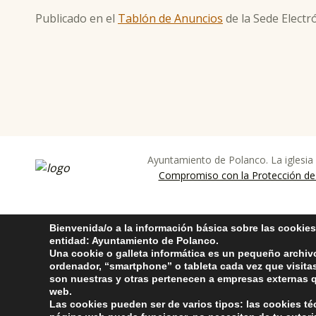
Publicado en el
Tablón de Anuncios
de la Sede Electró
Skip back to main navigation
Ayuntamiento de Polanco. La iglesia
ayuntamiento de pola
AYUNTAMIENTO DE POLANCO
Compromiso con la Protección de
Bienvenida/o a la información básica sobre las cookies
entidad: Ayuntamiento de Polanco.
Una cookie o galleta informática es un pequeño archiv
ordenador, “smartphone” o tableta cada vez que visit
son nuestras y otras pertenecen a empresas externas q
web.
Las cookies pueden ser de varios tipos: las cookies t