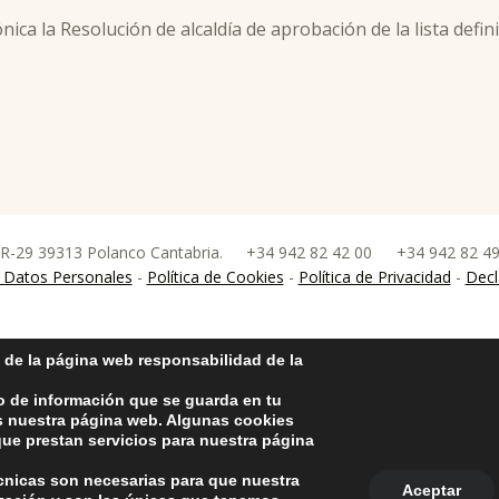
nica la Resolución de alcaldía de aprobación de la lista defi
 R-29 39313 Polanco Cantabria.
+34 942 82 42 00
+34 942 82 4
nco
 Datos Personales
-
Política de Cookies
-
Política de Privacidad
-
Decl
 de la página web responsabilidad de la
o de información que se guarda en tu
as nuestra página web. Algunas cookies
ue prestan servicios para nuestra página
écnicas son necesarias para que nuestra
Aceptar