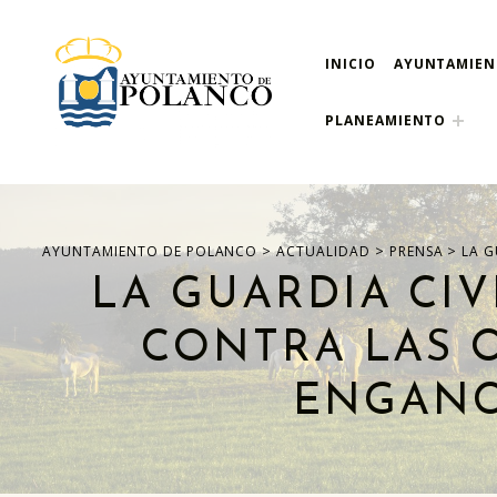
INICIO
AYUNTAMIE
ayuntamiento de pola
AYUNTAMIENTO DE POLANCO
PLANEAMIENTO
>
>
>
AYUNTAMIENTO DE POLANCO
ACTUALIDAD
PRENSA
LA G
LA GUARDIA CIV
CONTRA LAS O
ENGANC