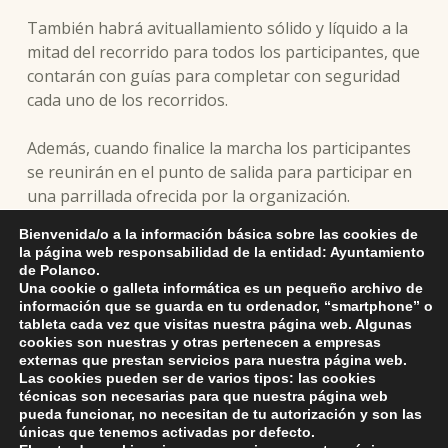
También habrá avituallamiento sólido y líquido a la
mitad del recorrido para todos los participantes, que
contarán con guías para completar con seguridad
cada uno de los recorridos.
Además, cuando finalice la marcha los participantes
se reunirán en el punto de salida para participar en
una parrillada ofrecida por la organización.
Bienvenida/o a la información básica sobre las cookies de
La marcha estará encabezada por varios miembros
la página web responsabilidad de la entidad: Ayuntamiento
de la organización, las indicaciones de estos
de Polanco.
Una cookie o galleta informática es un pequeño archivo de
deberán ser atendidas y respetadas.
información que se guarda en tu ordenador, “smartphone” o
tableta cada vez que visitas nuestra página web. Algunas
cookies son nuestras y otras pertenecen a empresas
externas que prestan servicios para nuestra página web.
Skip back to main navigation
Las cookies pueden ser de varios tipos: las cookies
técnicas son necesarias para que nuestra página web
pueda funcionar, no necesitan de tu autorización y son las
únicas que tenemos activadas por defecto.